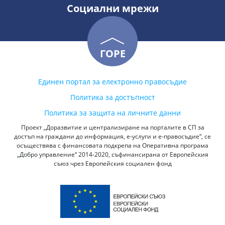
Социални мрежи
ГОРЕ
Единен портал за електронно правосъдие
Политика за достъпност
Политика за защита на личните данни
Проект „Доразвитие и централизиране на порталите в СП за
достъп на граждани до информация, е-услуги и е-правосъдие“, се
осъществява с финансовата подкрепа на Оперативна програма
„Добро управление“ 2014-2020, съфинансирана от Европейския
съюз чрез Европейския социален фонд